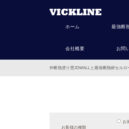
ホーム
最強断
会社概要
お問
外断熱塗り壁JDWALLと最強断熱材セル
お
お客様の種類