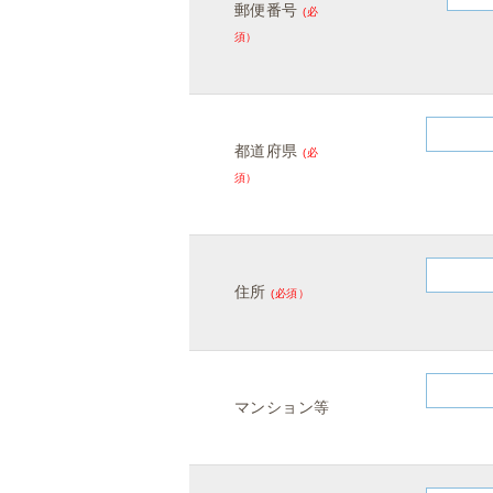
郵便番号
(必
須）
都道府県
(必
須）
住所
(必須）
マンション等