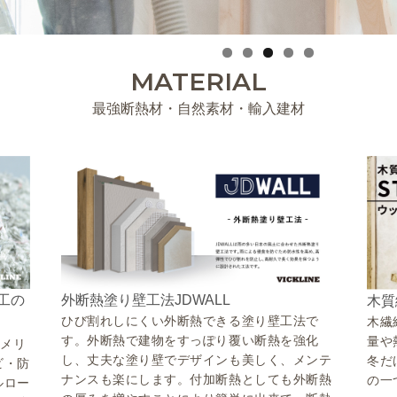
MATERIAL
最強断熱材・自然素材・輸入建材
工の
外断熱塗り壁工法JDWALL
木質
ひび割れしにくい外断熱できる塗り壁工法で
木繊
す。外断熱で建物をすっぽり覆い断熱を強化
量や
のメリ
し、丈夫な塗り壁でデザインも美しく、メンテ
冬だ
ビ・防
ナンスも楽にします。付加断熱としても外断熱
の一
ルロー