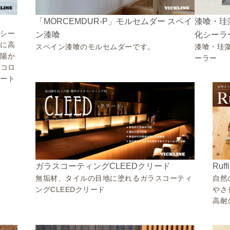
「MORCEMDUR-P」モルセムダー スペイ
漆喰・珪
熱シー
ン漆喰
化シーラ
常に高
スペイン漆喰のモルセムダーです。
漆喰・珪
太陽か
ーラー
エコロ
シート
Ru
ガラスコーティングCLEEDクリード
自然
無垢材、タイルの目地に塗れるガラスコーティ
やさ
ングCLEEDクリード
高耐