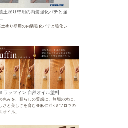
藻土塗り壁用の内装強化パテと強
ー
藻土塗り壁用の内装強化パテと強化シ
ffin ラッフィン 自然オイル塗料
の恵みを、暮らしの質感に。無垢の木に、
しさと美しさを育む亜麻仁油×ミツロウの
久オイル。