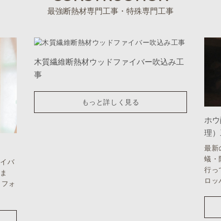
最強断熱材専門工事・特殊専門工事
木質繊維断熱材ウッドファイバー吹込み工
事
もっと詳しく見る
ホウ
理）
最新
蟻・
ァイバ
行っ
いま
ロッ
リフォ