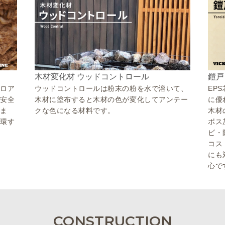
鎧戸
木材変化材 ウッドコントロール
シロア
EP
ウッドコントロールは粉末の粉を水で溶いて、
・安全
に優
木材に塗布すると木材の色が変化してアンテー
しま
木材
クな色になる材料です。
循環す
ボス
ビ・
コス
にも
心で
CONSTRUCTION