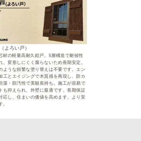
（よろい戸）
S芯材の軽量高耐久鎧戸。5層構造で耐候性
れ、変形しにくく腐らないため長期安定。
のような頻繁な塗り替えは不要です。エン
加工とエイジングで木質感を再現し、防カ
防藻・防汚性で美観長持ち。施工が容易で
トも抑えられ、外壁に最適です。長期保証
対応し、住まいの価値を高めます。より安
す。