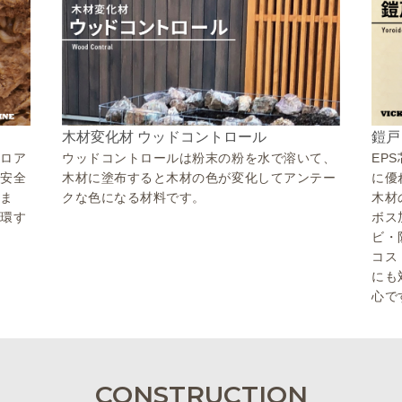
鎧戸
木材変化材 ウッドコントロール
シロア
EP
ウッドコントロールは粉末の粉を水で溶いて、
・安全
に優
木材に塗布すると木材の色が変化してアンテー
しま
木材
クな色になる材料です。
循環す
ボス
ビ・
コス
にも
心で
CONSTRUCTION