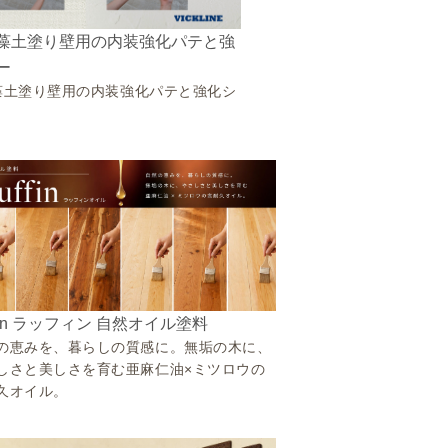
藻土塗り壁用の内装強化パテと強
ー
藻土塗り壁用の内装強化パテと強化シ
ffin ラッフィン 自然オイル塗料
の恵みを、暮らしの質感に。無垢の木に、
しさと美しさを育む亜麻仁油×ミツロウの
久オイル。