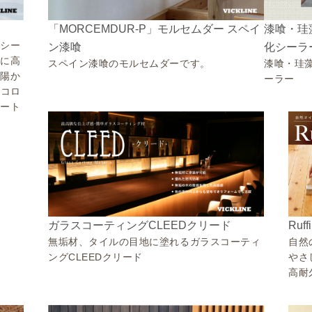
「MORCEMDUR-P」モルセムダー スペイ
漆喰・珪
熱シー
ン漆喰
化シーラ
常に高
スペイン漆喰のモルセムダーです。
漆喰・珪
太陽か
ーラー
エコロ
シート
Ru
ガラスコーティングCLEEDクリード
自然
無垢材、タイルの目地に塗れるガラスコーティ
やさ
ングCLEEDクリード
高耐