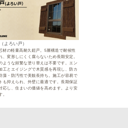
（よろい戸）
S芯材の軽量高耐久鎧戸。5層構造で耐候性
れ、変形しにくく腐らないため長期安定。
のような頻繁な塗り替えは不要です。エン
加工とエイジングで木質感を再現し、防カ
防藻・防汚性で美観長持ち。施工が容易で
トも抑えられ、外壁に最適です。長期保証
対応し、住まいの価値を高めます。より安
す。