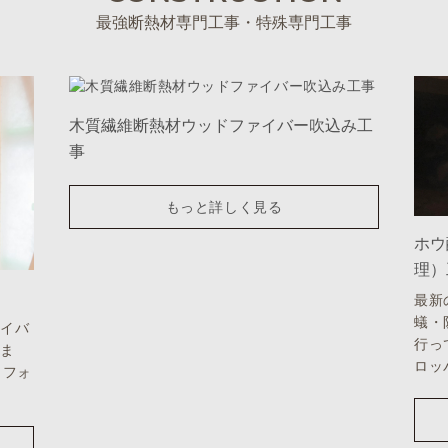
最強断熱材専門工事・特殊専門工事
木質繊維断熱材ウッドファイバー吹込み工
事
もっと詳しく見る
ホウ
理）
最新
蟻・
ァイバ
行っ
いま
ロッ
リフォ