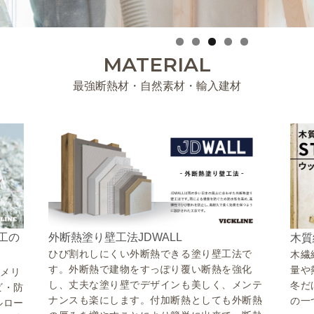
MATERIAL
最強断熱材・自然素材・輸入建材
工の
外断熱塗り壁工法JDWALL
木質
ひび割れしにくい外断熱できる塗り壁工法で
木繊
す。外断熱で建物をすっぽり覆い断熱を強化
量や
のメリ
し、丈夫な塗り壁でデザインも美しく、メンテ
冬だ
ビ・防
ナンスも楽にします。付加断熱としても外断熱
の一
ルロー