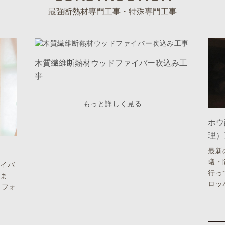
最強断熱材専門工事・特殊専門工事
木質繊維断熱材ウッドファイバー吹込み工
事
もっと詳しく見る
ホウ
理）
最新
蟻・
ァイバ
行っ
いま
ロッ
リフォ