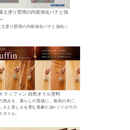
藻土塗り壁用の内装強化パテと強
ー
藻土塗り壁用の内装強化パテと強化シ
ffin ラッフィン 自然オイル塗料
の恵みを、暮らしの質感に。無垢の木に、
しさと美しさを育む亜麻仁油×ミツロウの
久オイル。