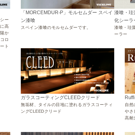
「MORCEMDUR-P」モルセムダー スペイ
漆喰・珪
熱シー
ン漆喰
化シーラ
常に高
スペイン漆喰のモルセムダーです。
漆喰・珪
太陽か
ーラー
エコロ
シート
Ru
ガラスコーティングCLEEDクリード
自然
無垢材、タイルの目地に塗れるガラスコーティ
やさ
ングCLEEDクリード
高耐