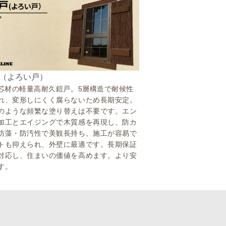
（よろい戸）
S芯材の軽量高耐久鎧戸。5層構造で耐候性
れ、変形しにくく腐らないため長期安定。
のような頻繁な塗り替えは不要です。エン
加工とエイジングで木質感を再現し、防カ
防藻・防汚性で美観長持ち。施工が容易で
トも抑えられ、外壁に最適です。長期保証
対応し、住まいの価値を高めます。より安
す。