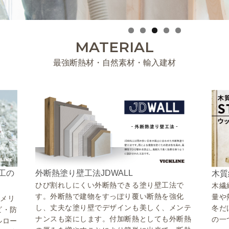
MATERIAL
最強断熱材・自然素材・輸入建材
工の
外断熱塗り壁工法JDWALL
木質
ひび割れしにくい外断熱できる塗り壁工法で
木繊
す。外断熱で建物をすっぽり覆い断熱を強化
量や
のメリ
し、丈夫な塗り壁でデザインも美しく、メンテ
冬だ
ビ・防
ナンスも楽にします。付加断熱としても外断熱
の一
ルロー