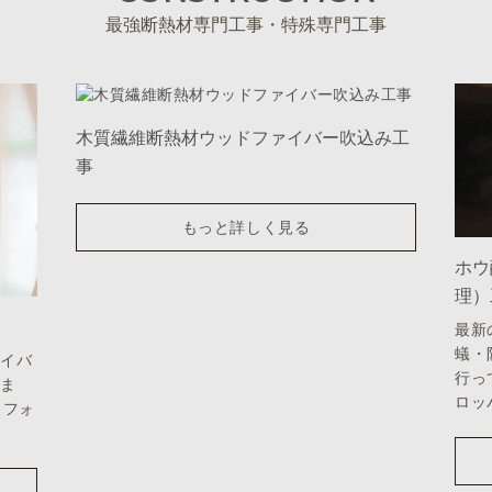
最強断熱材専門工事・特殊専門工事
木質繊維断熱材ウッドファイバー吹込み工
事
もっと詳しく見る
ホウ
理）
最新
蟻・
ァイバ
行っ
いま
ロッ
リフォ