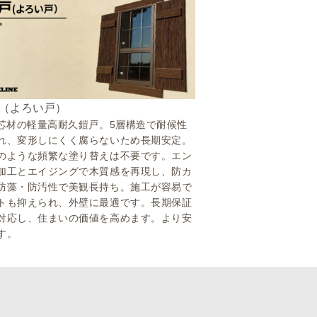
（よろい戸）
S芯材の軽量高耐久鎧戸。5層構造で耐候性
れ、変形しにくく腐らないため長期安定。
のような頻繁な塗り替えは不要です。エン
加工とエイジングで木質感を再現し、防カ
防藻・防汚性で美観長持ち。施工が容易で
トも抑えられ、外壁に最適です。長期保証
対応し、住まいの価値を高めます。より安
す。