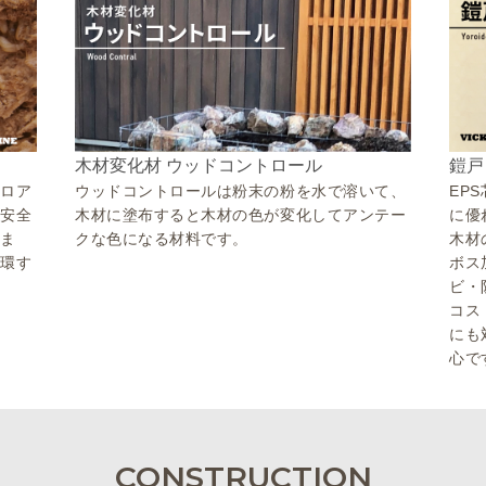
鎧戸
木材変化材 ウッドコントロール
シロア
EP
ウッドコントロールは粉末の粉を水で溶いて、
・安全
に優
木材に塗布すると木材の色が変化してアンテー
しま
木材
クな色になる材料です。
循環す
ボス
ビ・
コス
にも
心で
CONSTRUCTION