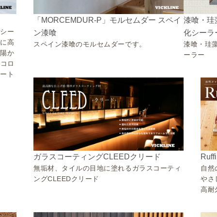
「MORCEMDUR-P」モルセムダー スペイ
漆喰・珪
熱シー
ン漆喰
化シーラ
常に高
スペイン漆喰のモルセムダーです。
漆喰・珪
太陽か
ーラー
エコロ
シート
Ru
ガラスコーティングCLEEDクリード
自然
無垢材、タイルの目地に塗れるガラスコーティ
やさ
ングCLEEDクリード
高耐