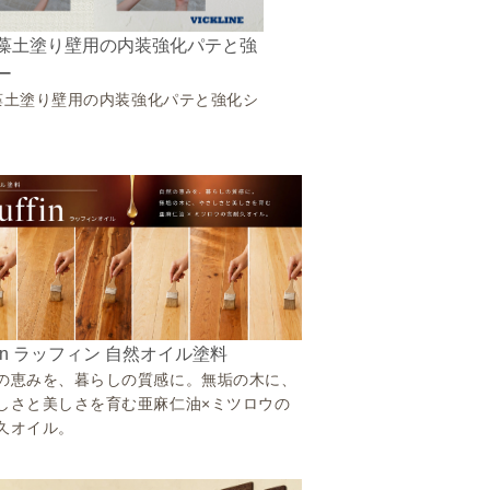
藻土塗り壁用の内装強化パテと強
ー
藻土塗り壁用の内装強化パテと強化シ
ffin ラッフィン 自然オイル塗料
の恵みを、暮らしの質感に。無垢の木に、
しさと美しさを育む亜麻仁油×ミツロウの
久オイル。